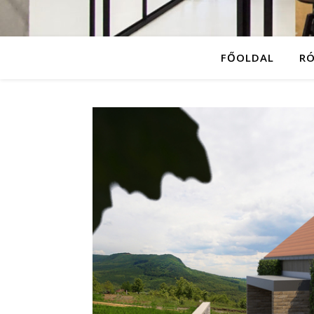
FŐOLDAL
R