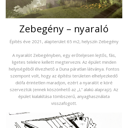
Zebegény – nyaraló
Építés éve 2021, alapterület 65 m2, helyszín Zebegény
A nyaralót Zebegényben, egy erőteljesen lejtős, fás,
ligetes telekre kellett megtervezni. Az épület minden
helyiségéből élvezhető a Duna páratlan látványa. Fontos
szempont volt, hogy az építési területen elhelyezkedő
diófa érintetlen maradjon, ezért a nyaralót e köré
szerveztük (ennek köszönhető az „L” alakú alaprajz). Az
épület kialakítása tömbszerű, anyaghasználata
visszafogott.