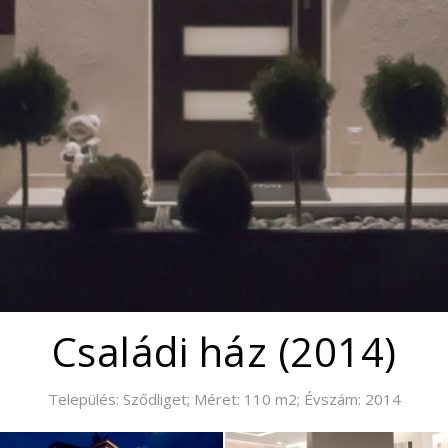
Családi ház (2014)
Település: Sződliget; Méret: 110 m2; Évszám: 2014